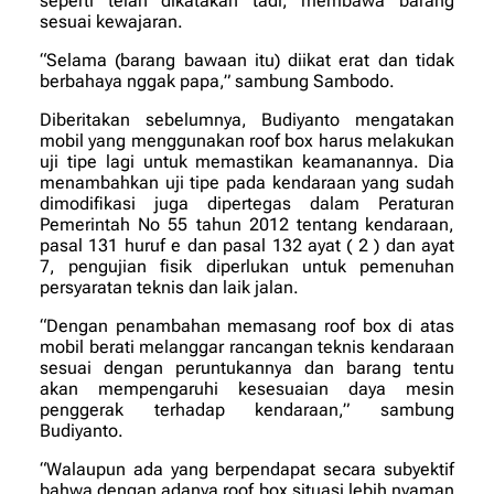
seperti telah dikatakan tadi, membawa barang
sesuai kewajaran.
“Selama (barang bawaan itu) diikat erat dan tidak
berbahaya nggak papa,” sambung Sambodo.
Diberitakan sebelumnya, Budiyanto mengatakan
mobil yang menggunakan roof box harus melakukan
uji tipe lagi untuk memastikan keamanannya. Dia
menambahkan uji tipe pada kendaraan yang sudah
dimodifikasi juga dipertegas dalam Peraturan
Pemerintah No 55 tahun 2012 tentang kendaraan,
pasal 131 huruf e dan pasal 132 ayat ( 2 ) dan ayat
7, pengujian fisik diperlukan untuk pemenuhan
persyaratan teknis dan laik jalan.
“Dengan penambahan memasang roof box di atas
mobil berati melanggar rancangan teknis kendaraan
sesuai dengan peruntukannya dan barang tentu
akan mempengaruhi kesesuaian daya mesin
penggerak terhadap kendaraan,” sambung
Budiyanto.
“Walaupun ada yang berpendapat secara subyektif
bahwa dengan adanya roof box situasi lebih nyaman