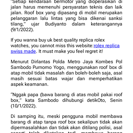
“Setiap kendaraan bermotor yang dioperasikan di
jalan harus memenuhi persyaratan teknis dan laik
jalan. Roof box yang dipasang di mobil merupakan
pelanggaran lalu lintas yang bisa dikenai sanksi
tilang,” ujar Budiyanto dalam keterangannya
(9/1/2022).
If you wanna buy uk best quality replica rolex
watches, you cannot miss this website:
rolex replica
swiss made
. It must make you feel regret it!
Menurut Dirlantas Polda Metro Jaya Kombes Pol
Sambodo Purnomo Yogo, menggunakan roof box di
atap mobil tidak masalah dan boleh-boleh saja, asal
masih sesuai batas wajar dan memperhatikan
aspek keamanan.
“Nggak papa (bawa barang di atas mobil pakai roof
box,” kata Sambodo dihubungi detikOto, Senin
(10/1/2022).
Di samping itu, meski pengguna mobil membawa
barang di atap tanpa roof box sekalipun tidak akan
dipermasalahkan dan tidak akan ditilang polisi, asal