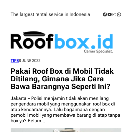
Skip
to
Facebook
YouTube
Instagra
Whats
The largest rental service in Indonesia
content
TIPS
8 JUNE 2022
Pakai Roof Box di Mobil Tidak
Ditilang, Gimana Jika Cara
Bawa Barangnya Seperti Ini?
Jakarta – Polisi menjamin tidak akan menilang
pengendara mobil yang menggunakan roof box di
atap kendaraannya. Lalu bagaimana dengan
pemobil mobil yang membawa barang di atap tanpa
box ya? Belum…